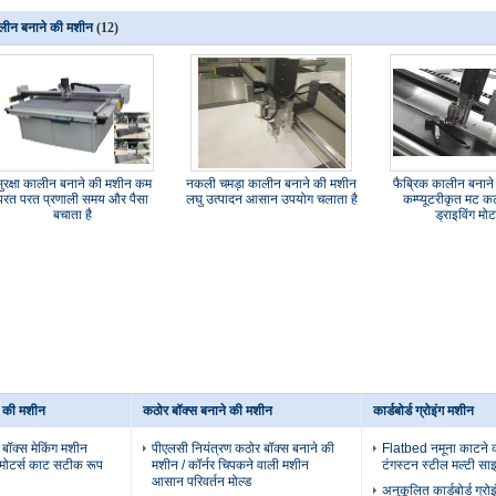
लीन बनाने की मशीन
(12)
ुरक्षा कालीन बनाने की मशीन कम
नकली चमड़ा कालीन बनाने की मशीन
फैब्रिक कालीन बनाने
परत परत प्रणाली समय और पैसा
लघु उत्पादन आसान उपयोग चलाता है
कम्प्यूटरीकृत मट 
बचाता है
ड्राइविंग मोट
े की मशीन
कठोर बॉक्स बनाने की मशीन
कार्डबोर्ड ग्रोइंग मशीन
 बॉक्स मेकिंग मशीन
पीएलसी नियंत्रण कठोर बॉक्स बनाने की
Flatbed नमूना काटने 
वोमोटर्स काट सटीक रूप
मशीन / कॉर्नर चिपकने वाली मशीन
टंगस्टन स्टील मल्टी साइ
आसान परिवर्तन मोल्ड
अनुकूलित कार्डबोर्ड ग्रो