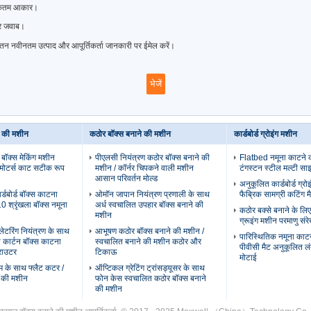
धिकतम आकार।
तर जवाब।
्यतन नवीनतम उत्पाद और आपूर्तिकर्ता जानकारी पर ईमेल करें।
े की मशीन
कठोर बॉक्स बनाने की मशीन
कार्डबोर्ड ग्रोइंग मशीन
 बॉक्स मेकिंग मशीन
पीएलसी नियंत्रण कठोर बॉक्स बनाने की
Flatbed नमूना काटने 
वोमोटर्स काट सटीक रूप
मशीन / कॉर्नर चिपकने वाली मशीन
टंगस्टन स्टील मल्टी साइ
आसान परिवर्तन मोल्ड
अनुकूलित कार्डबोर्ड ग्रो
्डबोर्ड बॉक्स काटना
ओमॉन जापान नियंत्रण प्रणाली के साथ
फैब्रिक सामग्री कटिंग म
 श्रृंखला बॉक्स नमूना
अर्ध स्वचालित उपहार बॉक्स बनाने की
कठोर बक्से बनाने के लि
मशीन
ग्रूइंग मशीन परमाणु संर
ेटरिंग नियंत्रण के साथ
आभूषण कठोर बॉक्स बनाने की मशीन /
पारिस्थितिक नमूना काट
 कार्टन बॉक्स काटना
स्वचालित बनाने की मशीन कठोर और
पीवीसी मैट अनुकूलित लं
राउटर
टिकाऊ
मोटाई
स्टम के साथ फ्लैट कटर /
ऑप्टिकल ग्रेटिंग ट्रांसड्यूसर के साथ
े की मशीन
फोन केस स्वचालित कठोर बॉक्स बनाने
की मशीन