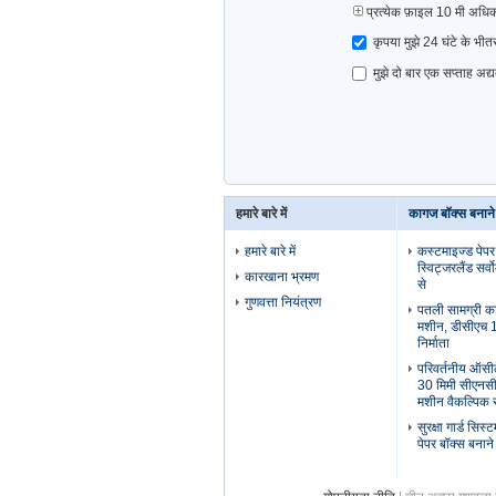
प्रत्येक फ़ाइल 10 मी अ
कृपया मुझे 24 घंटे के भी
मुझे दो बार एक सप्ताह अद
हमारे बारे में
कागज बॉक्स बनान
हमारे बारे में
कस्टमाइज्ड पेपर
स्विट्जरलैंड सर्
कारखाना भ्रमण
से
गुणवत्ता नियंत्रण
पतली सामग्री कार
मशीन, डीसीएच 10
निर्माता
परिवर्तनीय ऑसील
30 मिमी सीएनसी
मशीन वैकल्पिक 
सुरक्षा गार्ड सि
पेपर बॉक्स बनान