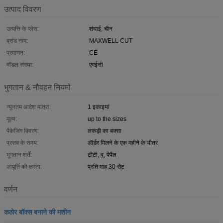
उत्पाद विवरण
उत्पत्ति के प्लेस:
शंघाई, चीन
ब्रांड नाम:
MAXWELL CUT
प्रमाणन:
CE
मॉडल संख्या:
एमईसी
भुगतान & नौवहन नियमों
न्यूनतम आदेश मात्रा:
1 इकाइयां
मूल्य:
up to the sizes
पैकेजिंग विवरण:
लकड़ी का बक्सा
प्रसव के समय:
ऑर्डर मिलने के एक महीने के भीतर
भुगतान शर्तें:
टीटी, वू, पेपैल
आपूर्ति की क्षमता:
प्रति माह 30 सेट
वर्णन
कठोर बॉक्स बनाने की मशीन