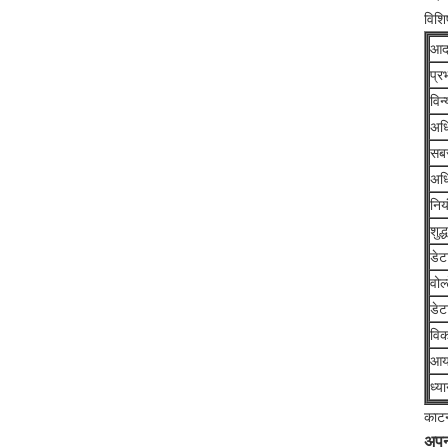
विशिष
आदर
प्र
विन
अध
सबस
अध
निय
शुद्
डेटा
वोल
डेटा
विक
आया
ध्या
काटन
अपन