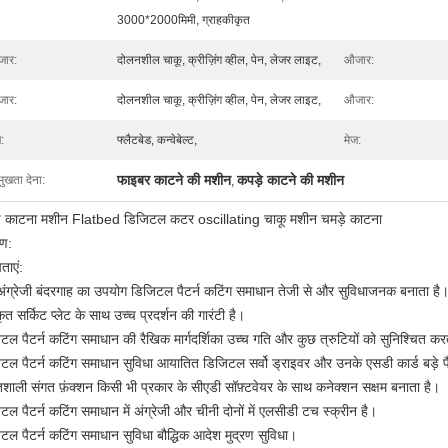
3000*2000मिमी, ग्राहकीकृत
ार:
दोलनशील चाकू, क्रीज़िंग व्हील, पेन, लेजर लाइट,
औजार:
ार:
दोलनशील चाकू, क्रीज़िंग व्हील, पेन, लेजर लाइट,
औजार:
:
फ्लैटबेड, कन्वेबेल्ट,
मेज:
फाइबर काटने की मशीन
कपड़े काटने की मशीन
मुखता देना:
,
े काटना मशीन Flatbed डिजिटल कटर oscillating चाकू मशीन चमड़े काटना
ण:
ताएं:
ंग्रेजी बंदरगाह का उपयोग डिजिटल पैटर्न कटिंग समाधान तेजी से और सुविधाजनक बनाता है
ृत सर्किट प्लेट के साथ उच्च प्रदर्शन की गारंटी है।
टल पैटर्न कटिंग समाधान की रैखिक मार्गदर्शिका उच्च गति और कुछ त्रुटियों को सुनिश्चित कर
टल पैटर्न कटिंग समाधान सुविधा आयातित डिजिटल सर्वो ड्राइवर और उनके एसडी कार्ड बड़े पैम
िशाली संगत फ़ंक्शन किसी भी प्रकार के सीएडी सॉफ़्टवेयर के साथ कनेक्शन सक्षम बनाता है।
टल पैटर्न कटिंग समाधान में अंग्रेजी और चीनी दोनों में एलसीडी टच स्क्रीन है।
टल पैटर्न कटिंग समाधान सुविधा बौद्धिक आदेश मुद्रण सुविधा।