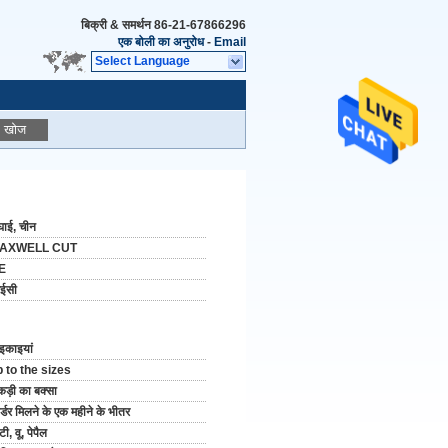
बिक्री & समर्थन
86-21-67866296
एक बोली का अनुरोध
-
Email
Select Language
खोज
घाई, चीन
AXWELL CUT
E
मईसी
इकाइयां
 to the sizes
ड़ी का बक्सा
्डर मिलने के एक महीने के भीतर
टी, वू, पेपैल