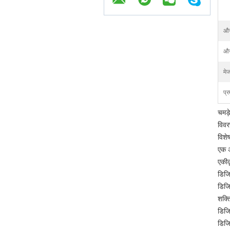
औज
औज
मेज
प्र
चमड़
विवर
विशेष
एक अ
एकीक
डिजि
डिजि
शक्त
डिजि
डिजि