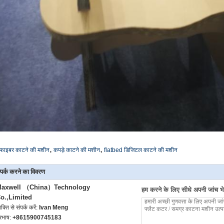
,
,
फाइबर काटने की मशीन
कपड़े काटने की मशीन
flatbed डिजिटल काटने की मशीन
्पर्क करने का विवरण
axwell （China）Technology
हम करने के लिए सीधे अपनी जांच भेज
o.,Limited
यक्ति से संपर्क करें:
Ivan Meng
ूरभाष:
+8615900745183