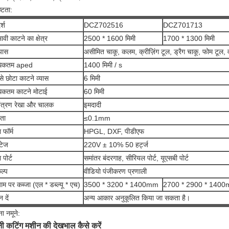
्टता:
्श
DCZ702516
DCZ701713
भावी काटने का क्षेत्र
2500 * 1600 मिमी
1700 * 1300 मिमी
्यास
असीमित चाकू, कलम, क्रीज़िंग टूल, ड्रैग चाकू, फोम टूल,
िकतम aped
1400 मिमी / s
े छोटा काटने व्यास
6 मिमी
िकतम काटने मोटाई
60 मिमी
ंत्रण रेखा और चालक
इमदादी
धता
≤0.1mm
 फॉर्म
HPGL, DXF, पीडीएफ
्टेज
220V ± 10% 50 हर्ट्ज
 पोर्ट
समांतर बंदरगाह, सीरियल पोर्ट, यूएसबी पोर्ट
ल्प
वीडियो पंजीकरण प्रणाली
म पर कब्जा (एल * डब्ल्यू * एच)
3500 * 3200 * 1400mm
2700 * 2900 * 140
न दें
अन्य आकार अनुकूलित किया जा सकता है।
ा नमूने:
ी कटिंग मशीन की देखभाल कैसे करें