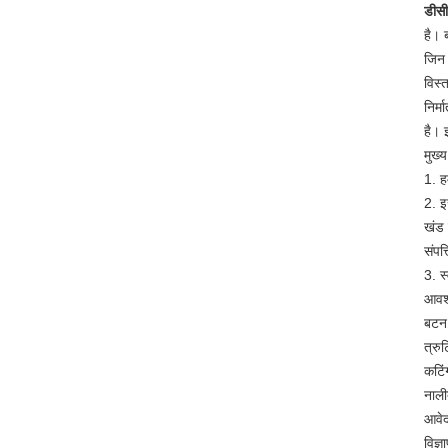
डीसी
है। 
जिन 
विस्
निर्
है। 
मुख्य
1. ह
2. इ
खंड 
संपत्त
3. स
आवश्
बटन 
त्रु
कटिं
नाली
आवे
विज्