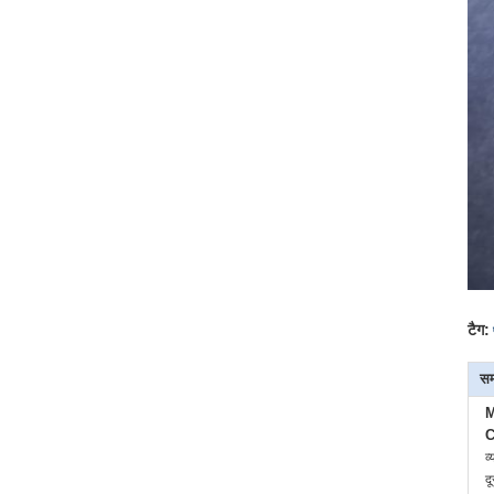
टैग:
सम
M
C
व्
द