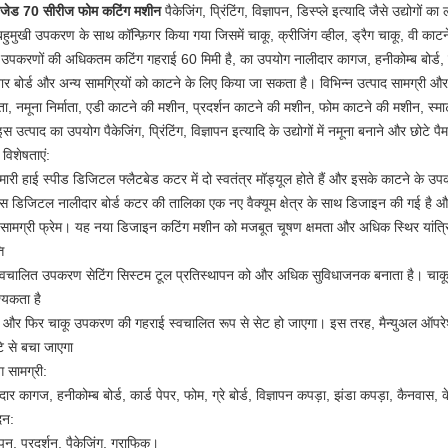
जेड 70 सीरीज फोम कटिंग मशीन
पैकेजिंग, प्रिंटिंग, विज्ञापन, डिस्प्ले इत्यादि जैसे उद्योगो
बहुमुखी उपकरण के साथ कॉन्फ़िगर किया गया जिसमें चाकू, क्रीजिंग व्हील, ड्रैग चाकू, वी क
उपकरणों की अधिकतम कटिंग गहराई 60 मिमी है, का उपयोग नालीदार कागज, हनीकोम्ब बोर्ड, कार्ड 
तार बोर्ड और अन्य सामग्रियों को काटने के लिए किया जा सकता है। विभिन्न उत्पाद सामग्री 
माता, नमूना निर्माता, एडी काटने की मशीन, प्रदर्शन काटने की मशीन, फोम काटने की मशीन, स्
इस उत्पाद का उपयोग पैकेजिंग, प्रिंटिंग, विज्ञापन इत्यादि के उद्योगों में नमूना बनाने और छोटे
 विशेषताएं:
मारी हाई स्पीड डिजिटल फ्लैटबेड कटर में दो स्वतंत्र मॉड्यूल होते हैं और इसके काटने के उ
स डिजिटल नालीदार बोर्ड कटर की तालिका एक नए वैक्यूम क्षेत्र के साथ डिजाइन की गई है और
सामग्री फ्रेम। यह नया डिजाइन कटिंग मशीन को मजबूत चूषण क्षमता और अधिक स्थिर यांत्र
ि
्वचालित उपकरण सेटिंग सिस्टम टूल प्रतिस्थापन को और अधिक सुविधाजनक बनाता है। चाक
यकता है
और फिर चाकू उपकरण की गहराई स्वचालित रूप से सेट हो जाएगा। इस तरह, मैन्युअल ऑपरेशन
टि से बचा जाएगा
ग सामग्री:
दार कागज, हनीकोम्ब बोर्ड, कार्ड पेपर, फोम, ग्रे बोर्ड, विज्ञापन कपड़ा, झंडा कपड़ा, कैनवास, 
दन:
ञापन, प्रदर्शन, पैकेजिंग, ग्राफिक।