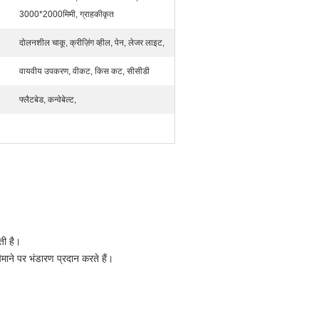
3000*2000मिमी, ग्राहकीकृत
दोलनशील चाकू, क्रीज़िंग व्हील, पेन, लेजर लाइट,
वायवीय उपकरण, वीकट, किस कट, सीसीडी
फ्लैटबेड, कन्वेबेल्ट,
।
ती है।
ाने पर भंडारण प्रदान करते हैं।