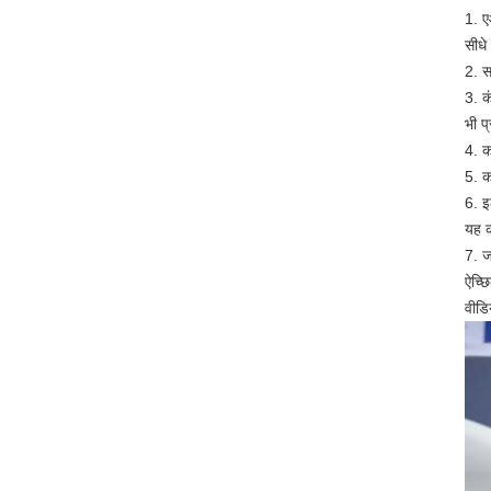
1. ए
सीधे
2. स
3. क
भी प
4. क
5. क
6. इ
यह क
7. ज
ऐच्छ
वीडि