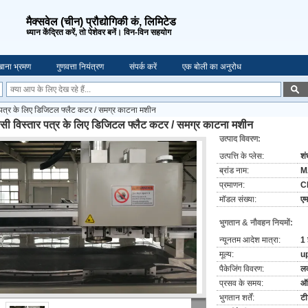
मैक्सवेल (चीन) प्रौद्योगिकी कं, लिमिटेड
ध्यान केंद्रित करें, तो पेशेवर बनें। विन-विन सहयोग
ाना भ्रमण
गुणवत्ता नियंत्रण
संपर्क करें
एक बोली का अनुरोध
 पत्र के लिए डिजिटल फ्लैट कटर / समग्र काटना मशीन
ीसी विस्तार पत्र के लिए डिजिटल फ्लैट कटर / समग्र काटना मशीन
उत्पाद विवरण:
उत्पत्ति के प्लेस:
शं
ब्रांड नाम:
M
प्रमाणन:
C
मॉडल संख्या:
ए
भुगतान & नौवहन नियमों:
न्यूनतम आदेश मात्रा:
1 
मूल्य:
up
पैकेजिंग विवरण:
लक
प्रसव के समय:
ऑर
भुगतान शर्तें:
टी