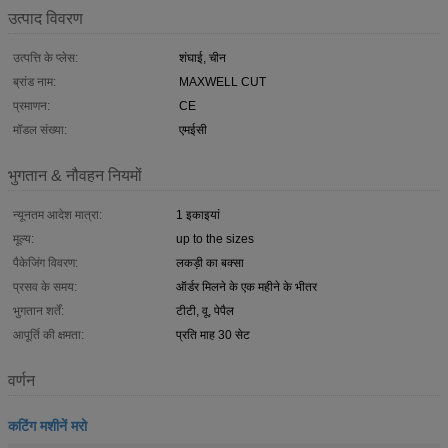
उत्पाद विवरण
उत्पत्ति के प्लेस:
शंघाई, चीन
ब्रांड नाम:
MAXWELL CUT
प्रमाणन:
CE
मॉडल संख्या:
एमईसी
भुगतान & नौवहन नियमों
न्यूनतम आदेश मात्रा:
1 इकाइयां
मूल्य:
up to the sizes
पैकेजिंग विवरण:
लकड़ी का बक्सा
प्रसव के समय:
ऑर्डर मिलने के एक महीने के भीतर
भुगतान शर्तें:
टीटी, वू, पेपैल
आपूर्ति की क्षमता:
प्रति माह 30 सेट
वर्णन
कटिंग मशीनें मरो