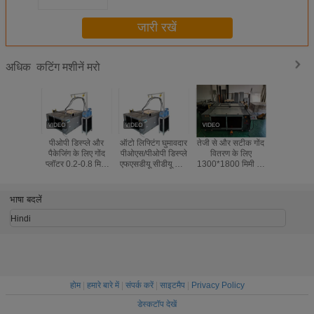
जारी रखें
कटिंग मशीनें मरो
अधिक
पीओपी डिस्प्ले और
ऑटो लिफ्टिंग घुमावदार
तेजी से और सटीक गोंद
220V XY गों
पैकेजिंग के लिए गोंद
पीओएस/पीओपी डिस्प्ले
वितरण के लिए
प्लॉटर 0.2-0.8 मिमी
एफएसडीयू सीडीयू फोम
1300*1800 मिमी गर्म
नोजल व्यास
पैकेजिंग के लिए डंप बिन
पिघल गोंद बंदूक
भाषा बदलें
Hindi
होम
|
हमारे बारे में
|
संपर्क करें
|
साइटमैप
|
Privacy Policy
डेस्कटॉप देखें