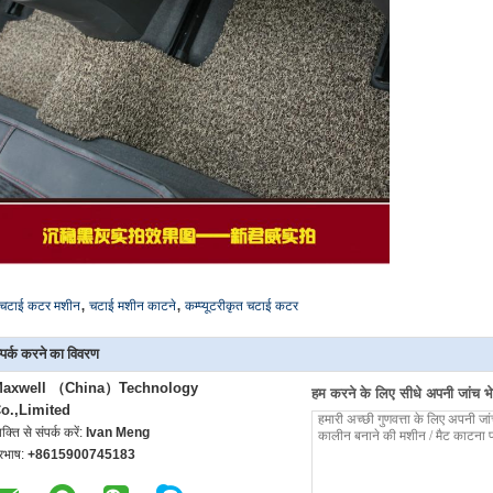
,
,
चटाई कटर मशीन
चटाई मशीन काटने
कम्प्यूटरीकृत चटाई कटर
्पर्क करने का विवरण
axwell （China）Technology
हम करने के लिए सीधे अपनी जांच भेज
o.,Limited
यक्ति से संपर्क करें:
Ivan Meng
ूरभाष:
+8615900745183