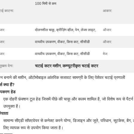
100 मिमी से कम
टाई काटना:
आकार:
ार:
दोलनशील चाकू, क्रीज़िंग व्हील, पेन, लेजर लाइट,
औजार:
ार:
वायवीय उपकरण, वीकट, किस कट, सीसीडी
औजार:
ार:
वायवीय उपकरण, वीकट, किस कट, सीसीडी
मेज:
चटाई कटर मशीन
कम्प्यूटरीकृत चटाई कटर
मुखता देना:
,
न बनाने की मशीन, ऑटोमोबाइल आंतरिक सजावट सामग्री के लिए पेशेवर चटाई प्रणाली
स क्या हैं?
उपकरण हेड
एक दोहरी फ़ंक्शन टूल हेड जिसमें पीछे की चाकू और कलम शामिल है, जो विशेष रूप से पैटर्न
उपयुक्त है।
ंगतता
सामान्य सीएडी सॉफ़्टवेयर से कनेक्ट करने योग्य, डिजाइन और जूते, परिधान, सूटकेस, बैग, 
लिए व्यापक रूप से उपयोग किया जाता है।