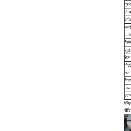
प्रभ
विन्
अध
सबसे
अधि
निय
शुद्ध
डेटा 
वोल्
डेटा 
विकल
आयाम
ध्यान
ऐच्छ
वीडि