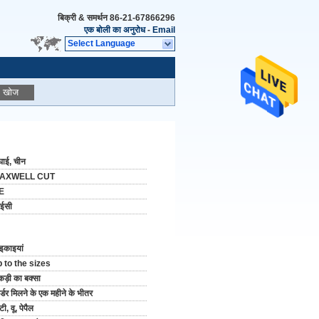
बिक्री & समर्थन
86-21-67866296
एक बोली का अनुरोध
-
Email
Select Language
खोज
घाई, चीन
AXWELL CUT
E
मईसी
इकाइयां
 to the sizes
ड़ी का बक्सा
्डर मिलने के एक महीने के भीतर
टी, वू, पेपैल