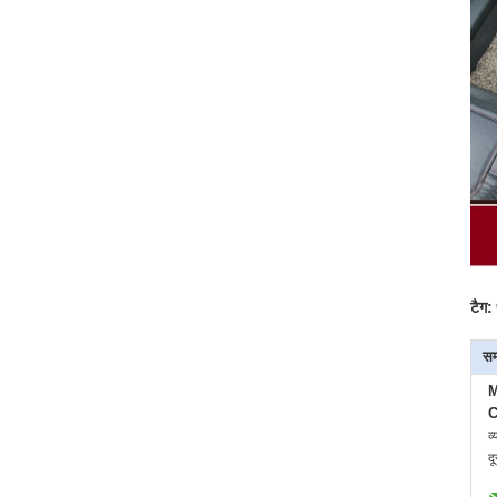
टैग:
सम
M
C
व्
द