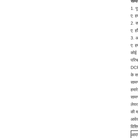
सामान
1. प
ए: ह
2. क
ए: हा
3. आ
ए: ह
कोई 
परि
DCF7
के स
सामग
हमार
सामग
लेयर
की म
आवे
विशि
आदर