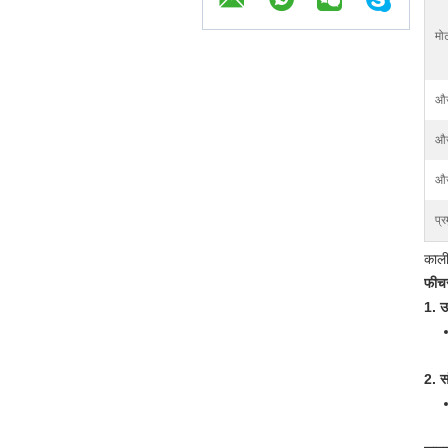
मो
औज
औज
औज
प्र
काली
फीचर्
1. 
2. स