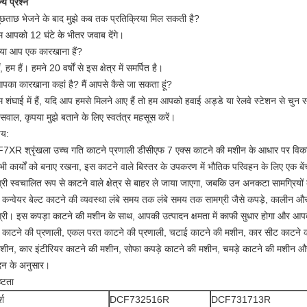
्य प्रश्न
ूछताछ भेजने के बाद मुझे कब तक प्रतिक्रिया मिल सकती है?
म आपको 12 घंटे के भीतर जवाब देंगे।
्या आप एक कारखाना हैं?
ँ, हम हैं। हमने 20 वर्षों से इस क्षेत्र में समर्पित है।
पका कारखाना कहां है? मैं आपसे कैसे जा सकता हूं?
म शंघाई में हैं, यदि आप हमसे मिलने आए हैं तो हम आपको हवाई अड्डे या रेलवे स्टेशन से चुन स
सवाल, कृपया मुझे बताने के लिए स्वतंत्र महसूस करें।
चय:
XR श्रृंखला उच्च गति काटने प्रणाली डीसीएफ 7 एक्स काटने की मशीन के आधार पर विक
भी कार्यों को बनाए रखना, इस काटने वाले बिस्तर के उपकरण में भौतिक परिवहन के लिए एक बेंच 
्री स्वचालित रूप से काटने वाले क्षेत्र से बाहर ले जाया जाएगा, जबकि उन अनकटा सामग्रियो
े कन्वेयर बेल्ट काटने की व्यवस्था लंबे समय तक लंबे समय तक सामग्री जैसे कपड़े, कालीन 
्री। इस कपड़ा काटने की मशीन के साथ, आपकी उत्पादन क्षमता में काफी सुधार होगा और आ
 काटने की प्रणाली, एकल परत काटने की प्रणाली, चटाई काटने की मशीन, कार सीट काटने 
शीन, कार इंटीरियर काटने की मशीन, सोफा कपड़े काटने की मशीन, चमड़े काटने की मशीन और 
दन के अनुसार।
ष्टता
्श
DCF732516R
DCF731713R