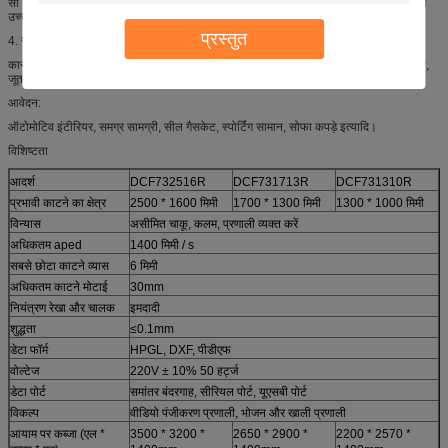
सी। महसूस किया गया है कि हमारे उत्पाद का बेल्ट आयात किया जाता है और सामग्री परिवहन प्रणाली
उच्च दक्षता का है।
प्रस्तुत
4. सामग्री बनाने:
कार मैट, फोम कंपाउंड, एक्सपीई, ईवीए, फैब्रिक कालीन, नकली चमड़े, चमड़े, कपड़े, आलीशान खिलौने,
जूता अस्तर, प्रीओक्ड सामग्री, ग्लास फाइबर, कार्बन फाइबर, रबड़ गैसकेट, ग्रेफाइट सील इत्यादि।
आवेदन:
ऑटोमोटिव इंटीरियर, समग्र सामग्री, सील गैसकेट, स्पोर्टिंग सामान, सोफा कपड़े इत्यादि।
विशिष्टता
आदर्श
DCF732516R
DCF731713R
DCF731310R
प्रभावी काटने का क्षेत्र
2500 * 1600 मिमी
1700 * 1300 मिमी
1300 * 1000 मिमी
विन्यास
असीमित चाकू, कलम, प्रणाली व्यक्त करें
अधिकतम aped
1400 मिमी / s
सबसे छोटा काटने व्यास
6 मिमी
अधिकतम काटने मोटाई
30mm
नियंत्रण रेखा और चालक
इमदादी
शुद्धता
≤0.1mm
डेटा फॉर्म
HPGL, DXF, पीडीएफ
वोल्टेज
220V ± 10% 50 हर्ट्ज
डेटा पोर्ट
समांतर बंदरगाह, सीरियल पोर्ट, यूएसबी पोर्ट
विकल्प
वीडियो पंजीकरण प्रणाली, भोजन और खाली प्रणाली
आयाम पर कब्जा (एल *
3500 * 3200 *
2650 * 2900 *
2200 * 2570 *