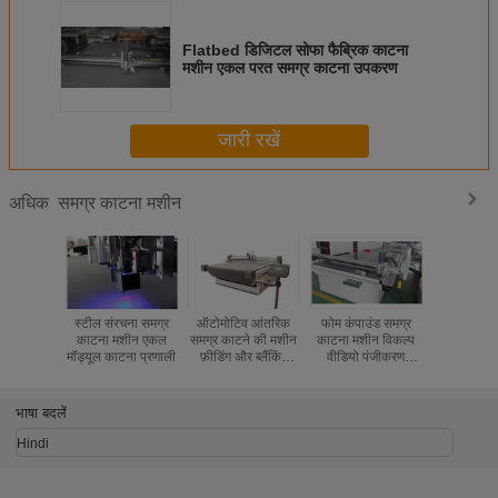
Flatbed डिजिटल सोफा फैब्रिक काटना
मशीन एकल परत समग्र काटना उपकरण
जारी रखें
समग्र काटना मशीन
अधिक
स्टील संरचना समग्र
ऑटोमोटिव आंतरिक
फोम कंपाउंड समग्र
सोफा फैब्रि
काटना मशीन एकल
समग्र काटने की मशीन
काटना मशीन विकल्प
अनुकूलित
मॉड्यूल काटना प्रणाली
फ़ीडिंग और ब्लैंकिंग
वीडियो पंजीकरण
काटना मशी
सिस्टम
प्रणाली
कटर प्
भाषा बदलें
Hindi