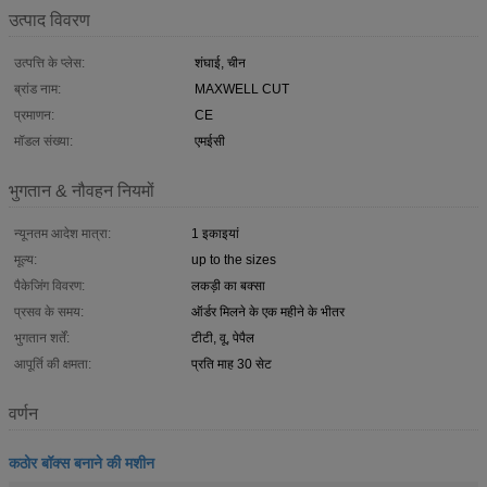
उत्पाद विवरण
उत्पत्ति के प्लेस:
शंघाई, चीन
ब्रांड नाम:
MAXWELL CUT
प्रमाणन:
CE
मॉडल संख्या:
एमईसी
भुगतान & नौवहन नियमों
न्यूनतम आदेश मात्रा:
1 इकाइयां
मूल्य:
up to the sizes
पैकेजिंग विवरण:
लकड़ी का बक्सा
प्रसव के समय:
ऑर्डर मिलने के एक महीने के भीतर
भुगतान शर्तें:
टीटी, वू, पेपैल
आपूर्ति की क्षमता:
प्रति माह 30 सेट
वर्णन
कठोर बॉक्स बनाने की मशीन