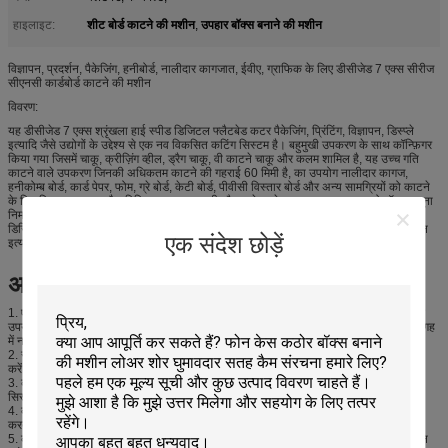
शीट बोर्ड काटने की मशीन
उपहार बॉक्स बनाने की मशीन
हाइलाइट:
,
विज्ञापन, प्रदर्शन, पैकेजिंग, हनीबोर्ड, नालीदार कागजात, ईवीए, ग्राफिक के लिए डीसीजेड 7 एक्स सीरीज
सीएनसी कार्डबोर्ड काटने की मशीन
विवरण:
यह डीसीजेड 7 एक्स श्रृंखला हाई स्पीड डिजिटल फ्लैटबेड कटर पैकेजिंग, प्रिंटिंग, विज्ञापन, डिस्प्ले
इत्यादि जैसे उद्योगों के उद्देश्य से एक नव विकसित कटिंग सिस्टम है। बहुमुखी उपकरण के साथ कॉन्फ़िगर
किया गया जिसमें चाकू, क्रीज़िंग व्हील, ड्रैग चाकू, वी काटने चाकू और कलम शामिल है, यह उच्च गति
काटने वाले उपकरण जिनकी अधिकतम काटने की गहराई 60 मिमी है, का उपयोग नालीदार कागज,
हनीकोम्ब बोर्ड, कार्ड पेपर, फोम, ग्रे बोर्ड, केटी बोर्ड, पीवीसी विस्तार बोर्ड और अन्य सामग्रियों को काटने
के लिए किया जा सकता है। विभिन्न उत्पाद सामग्री और आवेदन के अनुसार, इस उत्पाद को बॉक्स नमूना
निर्माता, नमूना निर्माता, एडी काटने की मशीन, प्रदर्शन काटने की मशीन, फोम काटने की मशीन, स्मार्ट
डिजिटल काटने प्रणाली और अन्य भी कहा जाता है। इस उत्पाद का उपयोग पैकेजिंग, प्रिंटिंग, विज्ञापन
एक संदेश छोड़ें
इत्यादि के उद्योगों में नमूना बनाने और छोटे पैमाने पर उत्पादन के लिए किया जा सकता है।
अपनी कटिंग मशीन की देखभाल कैसे करें
1. एओकेई काटने की मशीन के लिए एक अच्छा वातावरण चुनें, इसे काउंटरटॉप्स के टूटने और मशीन के
उपयोग के जीवन को प्रभावित करने के मामले में सीधे सूर्य की रोशनी से बचने के लिए, मजबूत जलीय जगह
में नहीं रखा जाना चाहिए।
2. सक्शन आउटलेट को अवरुद्ध करने के लिए नियमित रूप से काटने की मशीन काउंटरटॉप्स को साफ
करें (अल्कोहल सीधे काउंटरटॉप में डालें)।
3. कंप्यूटर सिस्टम पर आवधिक रखरखाव, अनुकूलन और एंटीवायरस काम लागू करें। अस्थिर कंप्यूटर
सिस्टम काटने की मशीन के सामान्य संचालन को भी प्रभावित करेगा।
4. काटने की मशीन पर वजन, कैंची, या अन्य वस्तुओं को न रखें, ताकि AOKE काटने की मशीन शुरू
करते समय मशीन टूल हेड को हिट न करें।
5. काटने की मशीन टेबल ट्रैक और बीम के दोनों किनारों पर भारी भार दबाएं ताकि ट्रैक को नुकसान न