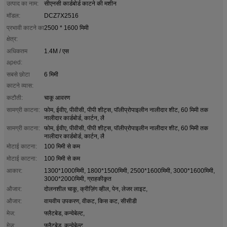
उत्पाद का नाम:
सीएनसी कार्डबोर्ड काटने की मशीन
मॉडल:
DCZ7X2516
प्रभावी काटने का
2500 * 1600 मिमी
क्षेत्र:
अधिकतम
1.4M / एस
aped:
सबसे छोटा
6 मिमी
काटने व्यास:
कटौती:
चाकू आवरण
सामग्री काटना:
फोम, ईवीए, पीवीसी, पीपी शीट्स, पॉलीप्रोपाइलीन नालीदार शीट, 60 मिमी तक
नालीदार कार्डबोर्ड, कार्टन, लै
सामग्री काटना:
फोम, ईवीए, पीवीसी, पीपी शीट्स, पॉलीप्रोपाइलीन नालीदार शीट, 60 मिमी तक
नालीदार कार्डबोर्ड, कार्टन, लै
मोटाई काटना:
100 मिमी से कम
मोटाई काटना:
100 मिमी से कम
आकार:
1300*1000मिमी, 1800*1500मिमी, 2500*1600मिमी, 3000*1600मिमी,
3000*2000मिमी, ग्राहकीकृत
औजार:
दोलनशील चाकू, क्रीज़िंग व्हील, पेन, लेजर लाइट,
औजार:
वायवीय उपकरण, वीकट, किस कट, सीसीडी
मेज:
फ्लैटबेड, कन्वेबेल्ट,
मेज:
फ्लैटबेड, कन्वेबेल्ट,