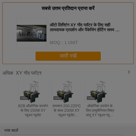
सबसे उत्तम प्रतिदान प्राप्त करें
ऑटो लिफ्टिंग XY गोंद प्लॉटर के लिए सही
लाभदायक प्रदर्शन और पैकेजिंग हीटिंग समय 2-
30min
MOQ：
1 UNIT
जारी रखें
XY गोंद प्लॉटर
अधिक
B2B औद्योगिक उपयोग
तापमान 200-220℃
औद्योगिक उपयोग के
औद्योगिक हॉट 
के लिए 150W XY
के साथ 150W XY
लिए एल्यूमीनियम मिश्र
मशी
ग्लूअर ग्लूजेट
ग्लूअर ग्लूजेट
धातु XY ग्लूअर ग्लूजेट
एल्यूमीनियम मिश्र धातु
5L हॉट ग्लू
गोंद गन
भाषा बदलें