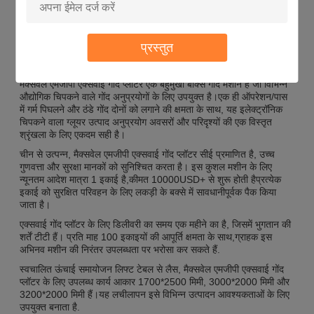
गोंद की मात्रा
समायोज्य 5L, 10L, 20L
आवेदन
गर्म पिघलने वाले चिपकने वाले और ठंडे पीवीए गोंद
प्रस्तुत
अनुप्रयोग:
मैक्सवेल एमजीपी एक्सवाई गोंद प्लॉटर एक बहुमुखी बॉक्स गोंद मशीन है जो विभिन्न
औद्योगिक चिपकने वाले गोंद अनुप्रयोगों के लिए उपयुक्त है।एक ही ऑपरेशन/पास
में गर्म पिघलने और ठंडे गोंद दोनों को लगाने की क्षमता के साथ, यह इलेक्ट्रॉनिक
चिपकने वाला ग्लूयर उत्पाद अनुप्रयोग अवसरों और परिदृश्यों की एक विस्तृत
श्रृंखला के लिए एकदम सही है।
चीन से उत्पन्न, मैक्सवेल एमजीपी एक्सवाई गोंद प्लॉटर सीई प्रमाणित है, उच्च
गुणवत्ता और सुरक्षा मानकों को सुनिश्चित करता है। इस कुशल मशीन के लिए
न्यूनतम आदेश मात्रा 1 इकाई है,कीमत 10000USD+ से शुरू होती हैप्रत्येक
इकाई को सुरक्षित परिवहन के लिए लकड़ी के बक्से में सावधानीपूर्वक पैक किया
जाता है।
एक्सवाई गोंद प्लॉटर के लिए डिलीवरी का समय एक महीने का है, जिसमें भुगतान की
शर्तें टीटी हैं। प्रति माह 100 इकाइयों की आपूर्ति क्षमता के साथ,ग्राहक इस
अभिनव मशीन की निरंतर उपलब्धता पर भरोसा कर सकते हैं.
स्वचालित ऊंचाई समायोजन लिफ्ट टेबल से लैस, मैक्सवेल एमजीपी एक्सवाई गोंद
प्लॉटर के लिए उपलब्ध कार्य आकार 1700*2500 मिमी, 3000*2000 मिमी और
3200*2000 मिमी हैं।यह लचीलापन इसे विभिन्न उत्पादन आवश्यकताओं के लिए
उपयुक्त बनाता है.