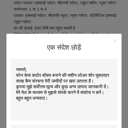
प्लॉटर प्रकारः एक्सवाई प्लॉटर, सीएनसी प्लॉटर, ग्लूइंग मशीन, ग्लूयर प्लॉटर
कार्यस्थल: 1 या 2 या 4
प्रकारः एक्सवाई प्लॉटर, सीएनसी ग्लूयर, ग्लूयर प्लॉटर, ऑटोमैटिक एक्सवाई
ग्लूइंग प्लॉटर
ढेर की ऊंचाईः 840 मिमी तक पहुंच सकती है
नोजल व्यासः 0.3mm, 0.4mm, 0.5mm, 0.6mm, 0.8mm, 1mm
एक संदेश छोड़ें
तकनीकी मापदंडः
गति
अधिकतम 1.5 एम/सेक, लगातार 6.0 एम/सेक तक चयन योग्य तीन
सिरों से उपयोग के दौरान चिपकने वाला अनुप्रयोग
प्रकार
एक्सवाई प्लॉटर, सीएनसी ग्लूयर, ग्लूयर प्लॉटर, स्वचालित एक्सवाई
ग्लूइंग प्लॉटर
कार्यरत आकार
1700*2500 मिमी, 3000*2000 मिमी, 3200*2000 मिमी
लिफ्ट टेबल
स्वचालित ऊंचाई समायोजन
गोंद तेज
कोई भी आकार
प्रयोग
उत्तम और लाभदायक प्रदर्शन और पैकेजिंग
लाभ
एक ही ऑपरेशन/पास में गर्म पिघल और ठंडा गोंद
कार्य
गोंद वितरण