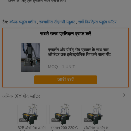
करने के लिए एक ट्रैकिंग नंबर प्राप्त होगा.
कोल्ड ग्लूइंग मशीन
स्वचालित सीएनसी ग्लूअर
सर्वो नियंत्रित ग्लूइंग प्लॉटर
टैग:
,
,
सबसे उत्तम प्रतिदान प्राप्त करें
प्रदर्शन और पीवीए गोंद प्रकार के साथ चार
ऑपरेटर तक इलेक्ट्रॉनिक चिपकने वाला गोंद
MOQ：
1 UNIT
जारी रखें
XY गोंद प्लॉटर
अधिक
B2B औद्योगिक उपयोग
तापमान 200-220℃
औद्योगिक उपयोग के
औद्योगिक हॉट 