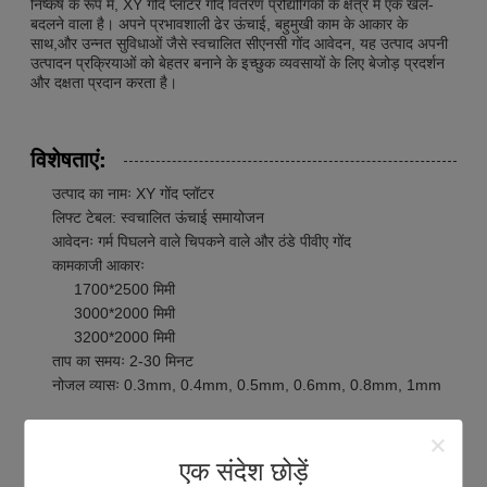
निष्कर्ष के रूप में, XY गोंद प्लॉटर गोंद वितरण प्रौद्योगिकी के क्षेत्र में एक खेल-
बदलने वाला है। अपने प्रभावशाली ढेर ऊंचाई, बहुमुखी काम के आकार के
साथ,और उन्नत सुविधाओं जैसे स्वचालित सीएनसी गोंद आवेदन, यह उत्पाद अपनी
उत्पादन प्रक्रियाओं को बेहतर बनाने के इच्छुक व्यवसायों के लिए बेजोड़ प्रदर्शन
और दक्षता प्रदान करता है।
विशेषताएं:
उत्पाद का नामः XY गोंद प्लॉटर
लिफ्ट टेबल: स्वचालित ऊंचाई समायोजन
आवेदनः गर्म पिघलने वाले चिपकने वाले और ठंडे पीवीए गोंद
कामकाजी आकारः
1700*2500 मिमी
3000*2000 मिमी
3200*2000 मिमी
ताप का समयः 2-30 मिनट
नोजल व्यासः 0.3mm, 0.4mm, 0.5mm, 0.6mm, 0.8mm, 1mm
तकनीकी मापदंडः
एक संदेश छोड़ें