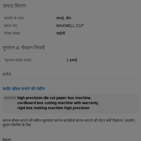
उत्पाद विवरण
उत्पत्ति के प्लेस:
शंघाई, चीन
ब्रांड नाम:
MAXWELL CUT
मॉडल संख्या:
एमईसी
भुगतान & नौवहन नियमों
न्यूनतम आदेश मात्रा:
1 इकाई
वर्णन
कठोर बॉक्स बनाने की मशीन
high precision die cut paper box machine
हाइलाइट:
,
cardboard box cutting machine with warranty
,
rigid box making machine high precision
कागज बॉक्स काटने की मशीन घुमावदार कागज कार्डबोर्ड कागज काटने की मोटर सर्वो विज्ञापन, प्रदर्शन,
मुद्रण पैकेजिंग के लिए
विवरण: