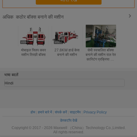
कठोर बॉक्स बनाने की मशीन
अधिक
मोबाइल फ्लिप कवर
27.8KW हार्ड केस
सेमी स्वचालित बॉक्स
कार्डबोर्ड क
मशीन तिरछी बॉक्स
बनाने की मशीन
बनाने की मशीन राल रेत
स्टेपलिंग 
कास्टिंग प्रक्रिया कम
पीएलसी नियं
शोर
उच्च दक
भाषा बदलें
Hindi
होम
|
हमारे बारे में
|
संपर्क करें
|
साइटमैप
|
Privacy Policy
डेस्कटॉप देखें
Copyright © 2017 - 2026 Maxwell （China）Technology Co.,Limited.
All rights reserved.