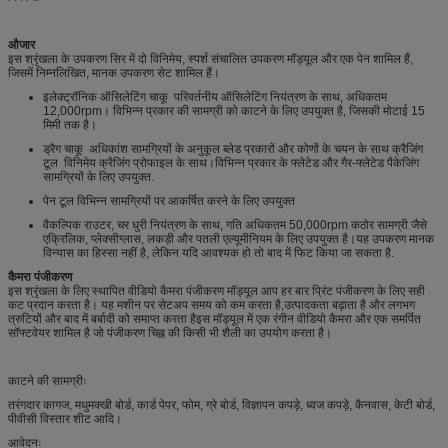
औजार
इस श्रृंखला के उपकरण सिर में दो विनिमेय, स्पर्श संचालित उपकरण मॉड्यूल और एक पेन शामिल हैं,
जिसमें निम्नलिखित, मानक उपकरण सेट शामिल हैं।
इलेक्ट्रॉनिक ऑसिलेटिंग चाकू ️ परिवर्तनीय ऑसिलेटिंग नियंत्रण के साथ, अधिकतम
12,000rpm। विभिन्न प्रकार की सामग्री को काटने के लिए उपयुक्त है, जिसकी मोटाई 15
मिमी तक है।
ड्रैग चाकू ️ अधिकांश सामग्रियों के अनुकूल ब्लेड प्रकारों और कोणों के चयन के साथ क्रैजिंग
टूल ️ विनिमेय क्रैजिंग प्रोफाइल के साथ।विभिन्न प्रकार के फ्लेटेड और गैर-फ्लेटेड पैकेजिंग
सामग्रियों के लिए उपयुक्त.
पेन टूल विभिन्न सामग्रियों पर आकर्षित करने के लिए उपयुक्त
वैकल्पिक राउटर, चर धुरी नियंत्रण के साथ, गति अधिकतम 50,000rpm कठोर सामग्री जैसे
एक्रिलिक, प्लेक्सीग्लास, लकड़ी और पतली एल्यूमीनियम के लिए उपयुक्त है।यह उपकरण मानक
विन्यास का हिस्सा नहीं है, लेकिन यदि आवश्यक हो तो बाद में फिट किया जा सकता है.
कैमरा पंजीकरण
इस श्रृंखला के लिए स्थापित वीडियो कैमरा पंजीकरण मॉड्यूल आप हर बार प्रिंट पंजीकरण के लिए सही
कट प्रदान करता है। यह मशीन पर सेटअप समय को कम करता है,उत्पादकता बढ़ाता है और लगभग
त्रुटियों और बाद में बर्बादी को समाप्त करता हैइस मॉड्यूल में एक रंगीन वीडियो कैमरा और एक समर्पित
सॉफ्टवेयर शामिल है जो पंजीकरण चिह्न की किसी भी शैली का उपयोग करता है।
काटने की सामग्रीः
तरंगदार कागज, मधुमक्खी बोर्ड, कार्ड पेपर, फोम, ग्रे बोर्ड, विज्ञापन कपड़े, ध्वज कपड़े, कैनवास, केटी बोर्ड,
पीवीसी विस्तार शीट आदि।
आवेदनः