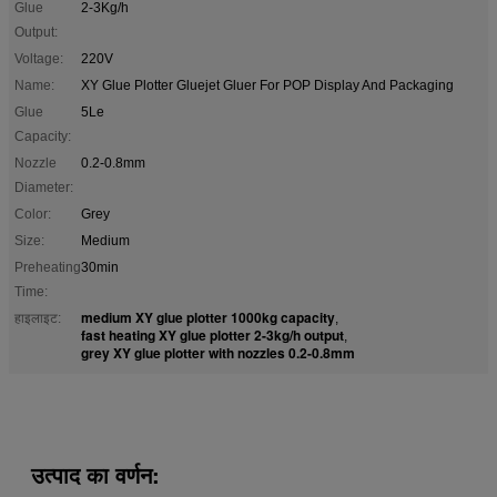
Glue
2-3Kg/h
Output:
Voltage:
220V
Name:
XY Glue Plotter Gluejet Gluer For POP Display And Packaging
Glue
5Le
Capacity:
Nozzle
0.2-0.8mm
Diameter:
Color:
Grey
Size:
Medium
Preheating
30min
Time:
medium XY glue plotter 1000kg capacity
हाइलाइट:
,
fast heating XY glue plotter 2-3kg/h output
,
grey XY glue plotter with nozzles 0.2-0.8mm
उत्पाद का वर्णन: