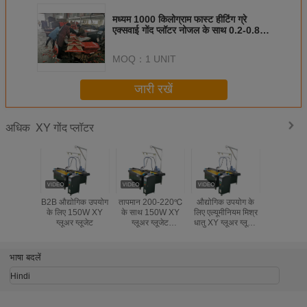
मध्यम 1000 किलोग्राम फास्ट हीटिंग ग्रे
एक्सवाई गोंद प्लॉटर नोजल के साथ 0.2-0.8
मिमी 2-3 किलोग्राम / घंटा आउटपुट
MOQ：
1 UNIT
जारी रखें
XY गोंद प्लॉटर
अधिक
B2B औद्योगिक उपयोग
तापमान 200-220℃
औद्योगिक उपयोग के
औद्योगिक हॉट 
के लिए 150W XY
के साथ 150W XY
लिए एल्यूमीनियम मिश्र
मशी
ग्लूअर ग्लूजेट
ग्लूअर ग्लूजेट
धातु XY ग्लूअर ग्लूजेट
एल्यूमीनियम मिश्र धातु
5L हॉट ग्लू
गोंद गन
भाषा बदलें
Hindi