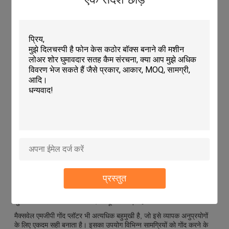
(पीवीए) गोंद दोनों वितरित कर सकते हैं, पैटर्न या डिजाइन आपकी परियोजना के
लिए आवश्यक है।
आपको पता चल जाएगा कि GluerX आपके कारखाने को समय और धन दोनों बचा
सकता है इसकी आसान उठाने की मेज और स्वचालित गोंद प्रणाली के साथ।आपको
बस अपने गुलदस्ता पैकेजिंग तैयार करने की जरूरत है, फोम पैकेजिंग या पीओएस/
पीओपी डिस्प्ले, उन्हें मशीन में स्टैक करें, एक गोंद डिजाइन अपलोड करें और
'स्टार्ट' पर क्लिक करें!
यदि आप GluerX और इसके लाभों के बारे में अधिक जानना चाहते हैं, तो कृपया
हमसे संपर्क करने में संकोच न करें!हम आपको अधिक विस्तृत जानकारी और वीडियो
प्रदान करने के लिए खुश हैं यह सुनिश्चित करने में मदद करने के लिए कि यह
मशीन आपके कारखाने की जरूरतों के लिए सही फिट है.
अनुप्रयोग:
चाहे आप पैकेजिंग, प्रिंटिंग या लेबलिंग उद्योग में हों, मैक्सवेल एमजीपी गोंद प्लॉटर
आपकी सभी गोंद अनुप्रयोग आवश्यकताओं के लिए सही समाधान है। यह ठंडे गोंद
के साथ उपयोग के लिए आदर्श है,कार्डबोर्ड को गोंदने के लिए इसे एकदम सही बनाता
प्रस्तुत
है, कागज, और अन्य सामग्रियों को गोंद के बहुत जल्दी सूखने की चिंता किए बिना।
यह इसे पीओएस (बिक्री बिंदु) डिस्प्ले के लिए आदर्श गोंद मशीन बनाता है,यह
सुनिश्चित करना कि आपके उत्पाद मजबूती से खड़े रहें.
मैक्सवेल एमजीपी गोंद प्लॉटर भी अत्यधिक बहुमुखी है, जो इसे व्यापक अनुप्रयोगों
के लिए एकदम सही बनाता है। इसका उपयोग विभिन्न सामग्रियों को गोंद करने के