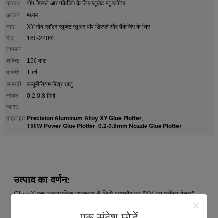
प्रकार:
पॉप डिस्प्ले और पैकेजिंग के लिए ग्लूजेट ग्लू प्लॉटर
आकार:
मध्यम
नाम:
XY गोंद प्लॉटर ग्लूजेट ग्लूअर पॉप डिस्प्ले और पैकेजिंग के लिए
गोंद
160-220℃
तापमान:
शक्ति:
150 वाट
वारंटी:
1 वर्ष
सामग्री:
एल्यूमीनियम मिश्र धातु
नोजल
0.2-0.8 मिमी
व्यास:
Precision Aluminum Alloy XY Glue Plotter
हाइलाइट:
,
150W Power Glue Plotter
0.2-0.8mm Nozzle Glue Plotter
,
उत्पाद का वर्णन:
GluerX एक अत्याधुनिक उपकरण है जिसे आमतौर पर "XY ग्लू प्लॉटर टेबल",
"CNC ग्लूयर" या "ग्लूइंग टेबल" के रूप में जाना जाता है। इसके अनूठे डिजाइन
के साथ,GluerX कुशलता से लगभग किसी भी आकार में गर्म पिघल और ठंडे
एक संदेश छोड़ें