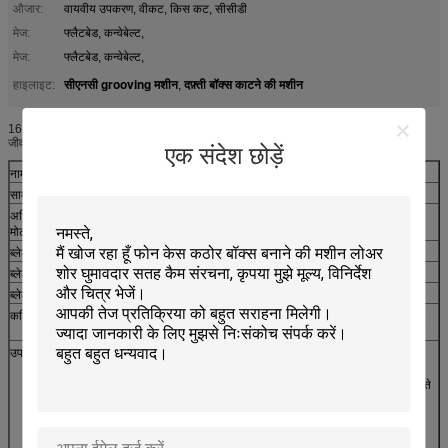
औजार:
वायवीय उपकरण, वीकट, किस कट, सीसीडी
मेज:
फ्लैटबेड, कन्वेबेल्ट,
मेज:
फ्लैटबेड, कन्वेबेल्ट,
सीएनसी grooving मशीन
दफ़्ती बॉक्स काटने की मशीन
हाइलाइट:
,
16 डिग्री ब्लेड, 20 डिग्री ब्लेड, 26 डिग्री ब्लेड, 30 डिग्री ब्लेड, ईओके के लिए 45 डिग्री ब्लेड, लंबे
जीवन उत्पादक
एक संदेश छोड़ें
नाम
16/20/26/39/45 डिग्री ब्लेड
सामग्री
टंगस्टन स्टील
अधिकतम काटना
15 मिमी के भीतर
मोटाई
ब्लेड की लंबाई
30mm
ब्लेड की चौड़ाई
6.3 मिमी
ब्लेड की मोटाई
0.63mm
कटिंग सामग्री
नालीदार कागजात, कार्टन, सफेद बोर्ड, पीवीसी, फोम, कपड़े, प्लास्टिक, कॉर्क,
रबड़, कालीन, ईवा, ग्रेफाइट, ग्रेबोर्ड, आदि
उपयुक्त कटर ब्रांड
दुनिया में सभी नमूना काटना मशीनों, फ्लैटबेड काटने की मशीन, चाकू, चाकू
खींचने, मुलायम और कठिन सामग्री के लिए उपयुक्त है, और हम आपकी
आवश्यकताओं या डिजाइनों के अनुसार किसी भी प्रकार के ब्लेड भी बना सकते
हैं