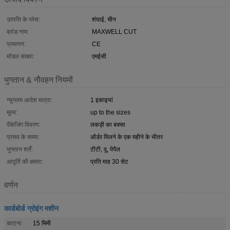
उत्पत्ति के प्लेस:
शंघाई, चीन
ब्रांड नाम:
MAXWELL CUT
प्रमाणन:
CE
मॉडल संख्या:
एमईसी
भुगतान & नौवहन नियमों
न्यूनतम आदेश मात्रा:
1 इकाइयां
मूल्य:
up to the sizes
पैकेजिंग विवरण:
लकड़ी का बक्सा
प्रसव के समय:
ऑर्डर मिलने के एक महीने के भीतर
भुगतान शर्तें:
टीटी, वू, पेपैल
आपूर्ति की क्षमता:
प्रति माह 30 सेट
वर्णन
कार्डबोर्ड ग्रोइंग मशीन
काटना
15 मिमी